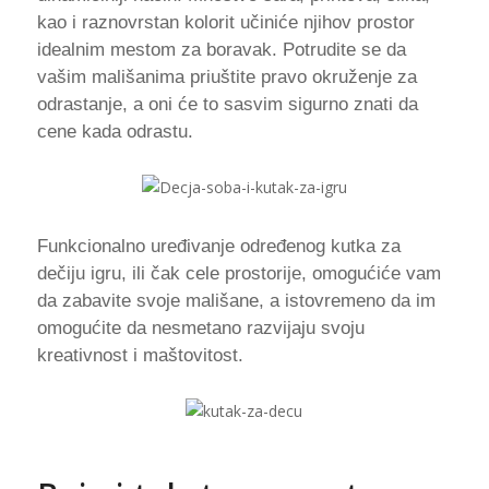
kao i raznovrstan kolorit učiniće njihov prostor
idealnim mestom za boravak. Potrudite se da
vašim mališanima priuštite pravo okruženje za
odrastanje, a oni će to sasvim sigurno znati da
cene kada odrastu.
Funkcionalno uređivanje određenog kutka za
dečiju igru, ili čak cele prostorije, omogućiće vam
da zabavite svoje mališane, a istovremeno da im
omogućite da nesmetano razvijaju svoju
kreativnost i maštovitost.