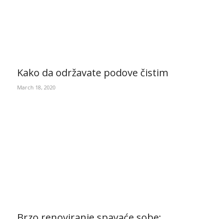
Kako da održavate podove čistim
March 18, 2020
Brzo renoviranje spavaće sobe: