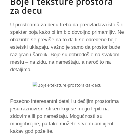
Boje i teksture prostora
za decu
U prostorima za decu treba da preovladava što širi
spektar boja kako bi im bio dovoljno primamljiv. Ne
obazirite se previše na to da li se određene boje
estetski uklapaju, važno je samo da prostor bude
razigran i šarolik. Boje su dobrodošle na svakom
mestu – na zidu, na nameštaju, a naročito na
detaljima.
Posebno interesantni detalji u dečijim prostorima
jesu raznovrsni stikeri koji se mogu lepiti na
zidovima ili po nameštaju. Mogućnosti su
mnogobrojne, pa tako možete stvoriti ambijent
kakav god poželite.