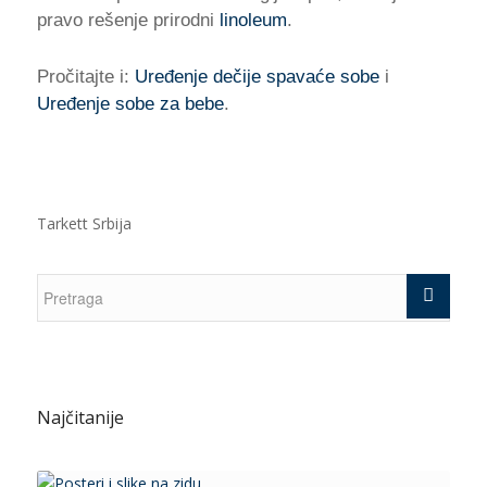
pravo rešenje prirodni
linoleum
.
Pročitajte i:
Uređenje dečije spavaće sobe
i
Uređenje sobe za bebe
.
Tarkett Srbija
Najčitanije