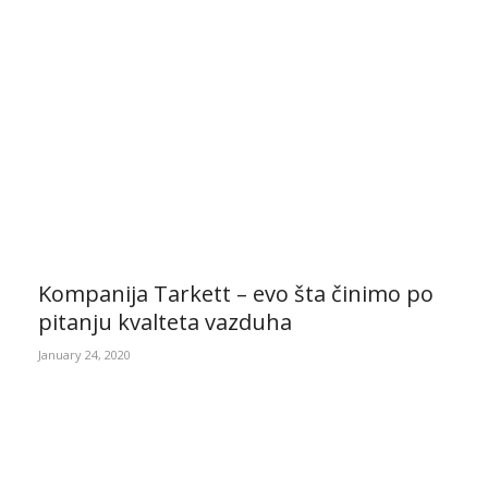
Kompanija Tarkett – evo šta činimo po
pitanju kvalteta vazduha
January 24, 2020