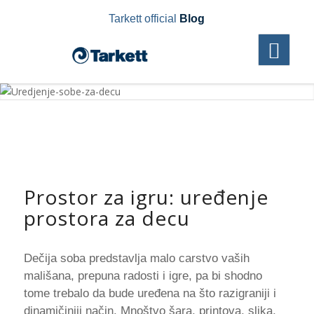
Tarkett official
Blog
Prostor za igru: uređenje
prostora za decu
Dečija soba predstavlja malo carstvo vaših
mališana, prepuna radosti i igre, pa bi shodno
tome trebalo da bude uređena na što razigraniji i
dinamičiniji način. Mnoštvo šara, printova, slika,