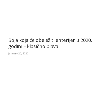
Boja koja će obeležiti enterijer u 2020.
godini – klasično plava
January 20, 2020