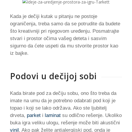
Kada je dečiji kutak u pitanju ne postoje
ograničenja, treba samo da se potrudite da budete
što kreativniji pri njegovom uređenju. Posmatrajte
stvari i prostor očima vašeg deteta i sasvim
sigurno da ćete uspeti da mu stvorite prostor kao
iz bajke.
Podovi u dečijoj sobi
Kada birate pod za dečiju sobu, ono što treba da
imate na umu da je potrebno odabrati pod koji je
topao i koji se lako održava. Ako ste ljubitelj
drveta,
parket
i
laminat
su odlično rešenje. Ukoliko
buka igra veliku ulogu, rešenje može biti akustični
vinil
. Ako pak želite antialergijski pod, onda je