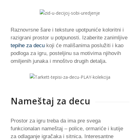
Raznovrsne šare i teksture upotpuniće koloritni i
razigrani prostor u potpunosti. Izaberite zanimljive
tepihe za decu
koji će mališanima poslužiti i kao
podloga za igru, posteljinu sa motivima njihovih
omiljenih junaka i mnoštvo drugih detalja.
Nameštaj za decu
Prostor za igru treba da ima pre svega
funkcionalan nameštaj – police, ormariće i kutije
za odlaganje igračaka i sitnica. Interesantne