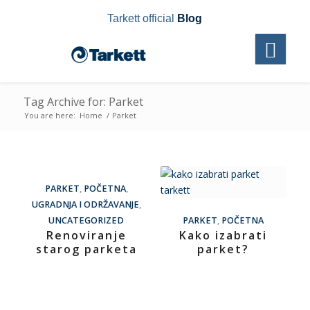
Tarkett official
Blog
Tag Archive for: Parket
You are here:
Home
/
Parket
PARKET
,
POČETNA
,
UGRADNJA I ODRŽAVANJE
,
UNCATEGORIZED
PARKET
,
POČETNA
Renoviranje
Kako izabrati
starog parketa
parket?